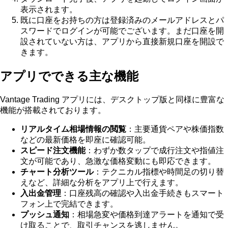
表示されます。
既に口座をお持ちの方は登録済みのメールアドレスとパ
スワードでログインが可能でございます。まだ口座を開
設されていない方は、アプリから直接新規口座を開設で
きます。
アプリでできる主な機能
Vantage Trading アプリには、デスクトップ版と同様に豊富な
機能が搭載されております。
リアルタイム相場情報の閲覧
：主要通貨ペアや株価指数
などの最新価格を即座に確認可能。
スピード注文機能
：わずか数タップで成行注文や指値注
文が可能であり、急激な価格変動にも即応できます。
チャート分析ツール
：テクニカル指標や時間足の切り替
えなど、詳細な分析をアプリ上で行えます。
入出金管理
：口座残高の確認や入出金手続きもスマート
フォン上で完結できます。
プッシュ通知
：相場急変や価格到達アラートを通知で受
け取ることで、取引チャンスを逃しません。