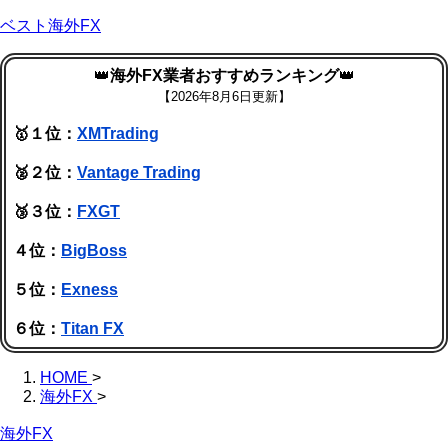
ベスト海外FX
👑
海外FX業者おすすめランキング
👑
【
2026年8月6日更新】
🥇１位：
XMTrading
🥈２位：
Vantage Trading
🥉３位：
FXGT
４位：
BigBoss
５位：
Exness
６位：
Titan FX
HOME
>
海外FX
>
海外FX