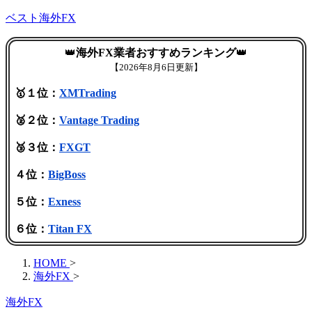
ベスト海外FX
👑
海外FX業者おすすめランキング
👑
【
2026年8月6日更新】
🥇１位：
XMTrading
🥈２位：
Vantage Trading
🥉３位：
FXGT
４位：
BigBoss
５位：
Exness
６位：
Titan FX
HOME
>
海外FX
>
海外FX