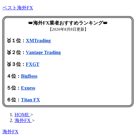
ベスト海外FX
👑
海外FX業者おすすめランキング
👑
【
2026年8月8日更新】
🥇１位：
XMTrading
🥈２位：
Vantage Trading
🥉３位：
FXGT
４位：
BigBoss
５位：
Exness
６位：
Titan FX
HOME
>
海外FX
>
海外FX