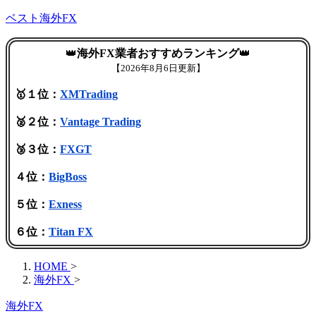
ベスト海外FX
👑
海外FX業者おすすめランキング
👑
【
2026年8月6日更新】
🥇１位：
XMTrading
🥈２位：
Vantage Trading
🥉３位：
FXGT
４位：
BigBoss
５位：
Exness
６位：
Titan FX
HOME
>
海外FX
>
海外FX