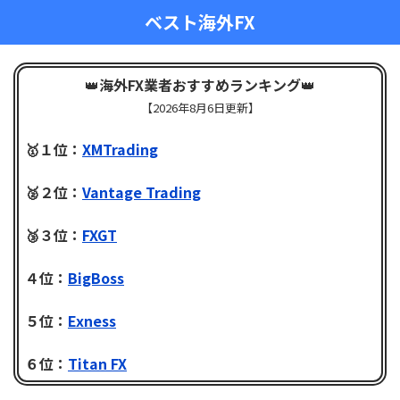
ベスト海外FX
👑
海外FX業者おすすめランキング
👑
【
2026年8月6日更新】
🥇１位：
XMTrading
🥈２位：
Vantage Trading
🥉３位：
FXGT
４位：
BigBoss
５位：
Exness
６位：
Titan FX