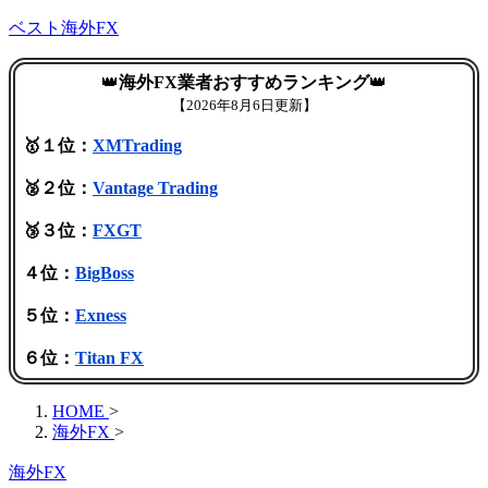
ベスト海外FX
👑
海外FX業者おすすめランキング
👑
【
2026年8月6日更新】
🥇１位：
XMTrading
🥈２位：
Vantage Trading
🥉３位：
FXGT
４位：
BigBoss
５位：
Exness
６位：
Titan FX
HOME
>
海外FX
>
海外FX