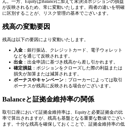
ん。一方、EquityはBalanceに加えて未決済ポジションの損益
が反映されるため、常に変動いたします。両者の違いを明確
に区別することが、リスク管理の基本でございます。
残高の変動要因
残高は以下の要因により変動いたします。
入金
：銀行振込、クレジットカード、電子ウォレット
などを通じて反映されます。
出金
：出金申請に基づき残高から差し引かれます。
確定損益
：ポジションをクローズした際の利益または
損失が加算または減算されます。
ボーナスやキャンペーン
：ブローカーによっては取引
ボーナスが残高に反映される場合がございます。
Balanceと証拠金維持率の関係
取引口座において証拠金維持率は、Equityと必要証拠金の比
率で算出されますが、残高も基盤となる重要な数値でござい
ます。十分な残高を確保しておくことで、証拠金維持率の低