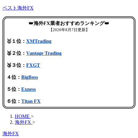
ベスト海外FX
👑
海外FX業者おすすめランキング
👑
【
2026年8月7日更新】
🥇１位：
XMTrading
🥈２位：
Vantage Trading
🥉３位：
FXGT
４位：
BigBoss
５位：
Exness
６位：
Titan FX
HOME
>
海外FX
>
海外FX