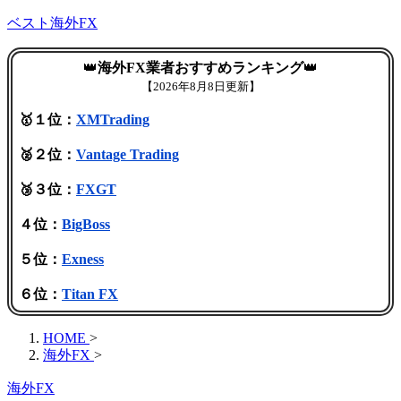
ベスト海外FX
👑
海外FX業者おすすめランキング
👑
【
2026年8月8日更新】
🥇１位：
XMTrading
🥈２位：
Vantage Trading
🥉３位：
FXGT
４位：
BigBoss
５位：
Exness
６位：
Titan FX
HOME
>
海外FX
>
海外FX