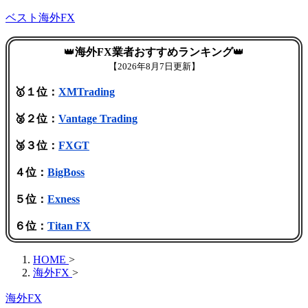
ベスト海外FX
👑
海外FX業者おすすめランキング
👑
【
2026年8月7日更新】
🥇１位：
XMTrading
🥈２位：
Vantage Trading
🥉３位：
FXGT
４位：
BigBoss
５位：
Exness
６位：
Titan FX
HOME
>
海外FX
>
海外FX