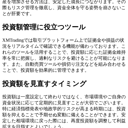
産を増加させる方法は、安定した成長につながります。その
際もリスク管理を徹底し、資金全体を守る姿勢を崩さないこ
とが肝要です。
投資額管理に役立つツール
XMTradingでは取引プラットフォーム上で証拠金や損益の状
況をリアルタイムで確認できる機能が備わっております。こ
れらのツールを活用することで、投資額に応じた証拠金維持
率を常に把握し、過剰なリスクを避けることが可能になりま
す。また、自動売買ツールや損切り注文などを組み合わせる
ことで、投資額を効果的に管理できます。
投資額を見直すタイミング
投資額は一度設定して終わりではなく、市場環境やご自身の
資金状況に応じて定期的に見直すことが大切でございます。
特に経済指標発表や地政学的リスクが高まる時期には、投資
額を抑えることで予期せぬ変動に備えることができます。安
定した相場環境に戻った際には、再度投資額を調整して利益
拡大を目指すとよいでしょう。