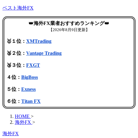
ベスト海外FX
👑
海外FX業者おすすめランキング
👑
【
2026年8月9日更新】
🥇１位：
XMTrading
🥈２位：
Vantage Trading
🥉３位：
FXGT
４位：
BigBoss
５位：
Exness
６位：
Titan FX
HOME
>
海外FX
>
海外FX