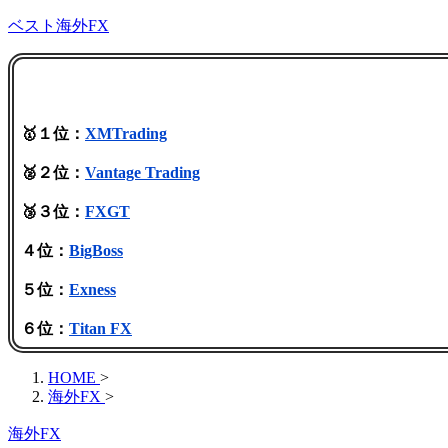
ベスト海外FX
🥇１位：
XMTrading
🥈２位：
Vantage Trading
🥉３位：
FXGT
４位：
BigBoss
５位：
Exness
６位：
Titan FX
HOME
>
海外FX
>
海外FX