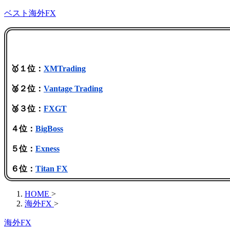
ベスト海外FX
🥇１位：
XMTrading
🥈２位：
Vantage Trading
🥉３位：
FXGT
４位：
BigBoss
５位：
Exness
６位：
Titan FX
HOME
>
海外FX
>
海外FX