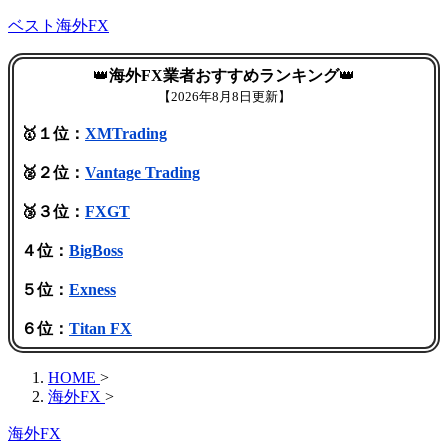
ベスト海外FX
👑
海外FX業者おすすめランキング
👑
【
2026年8月8日更新】
🥇１位：
XMTrading
🥈２位：
Vantage Trading
🥉３位：
FXGT
４位：
BigBoss
５位：
Exness
６位：
Titan FX
HOME
>
海外FX
>
海外FX