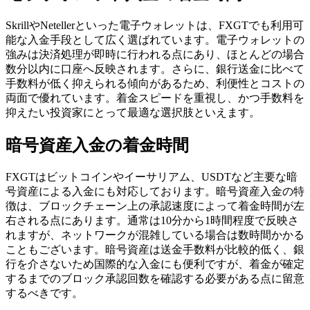
SkrillやNetellerといった電子ウォレットは、FXGTでも利用可
能な入金手段として広く選ばれています。電子ウォレットの
強みは決済処理が即時に行われる点にあり、ほとんどの場合
数分以内に口座へ反映されます。さらに、銀行送金に比べて
手数料が低く抑えられる傾向があるため、利便性とコストの
両面で優れています。着金スピードを重視し、かつ手数料を
抑えたい投資家にとって最適な選択肢といえます。
暗号資産入金の着金時間
FXGTはビットコインやイーサリアム、USDTなど主要な暗
号資産による入金にも対応しております。暗号資産入金の特
徴は、ブロックチェーン上の承認速度によって着金時間が左
右される点にあります。通常は10分から1時間程度で反映さ
れますが、ネットワークが混雑している場合は数時間かかる
こともございます。暗号資産は送金手数料が比較的低く、銀
行を介さないため国際的な入金にも便利ですが、着金が確定
するまでのブロック承認回数を確認する必要がある点に留意
するべきです。