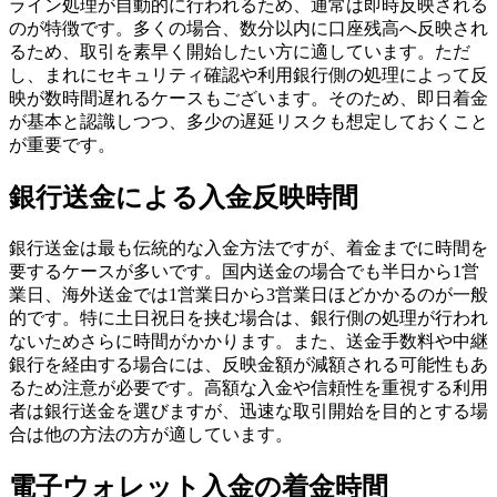
ライン処理が自動的に行われるため、通常は即時反映される
のが特徴です。多くの場合、数分以内に口座残高へ反映され
るため、取引を素早く開始したい方に適しています。ただ
し、まれにセキュリティ確認や利用銀行側の処理によって反
映が数時間遅れるケースもございます。そのため、即日着金
が基本と認識しつつ、多少の遅延リスクも想定しておくこと
が重要です。
銀行送金による入金反映時間
銀行送金は最も伝統的な入金方法ですが、着金までに時間を
要するケースが多いです。国内送金の場合でも半日から1営
業日、海外送金では1営業日から3営業日ほどかかるのが一般
的です。特に土日祝日を挟む場合は、銀行側の処理が行われ
ないためさらに時間がかかります。また、送金手数料や中継
銀行を経由する場合には、反映金額が減額される可能性もあ
るため注意が必要です。高額な入金や信頼性を重視する利用
者は銀行送金を選びますが、迅速な取引開始を目的とする場
合は他の方法の方が適しています。
電子ウォレット入金の着金時間