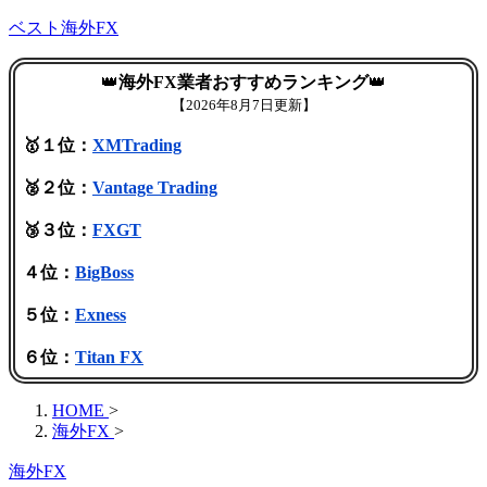
ベスト海外FX
👑
海外FX業者おすすめランキング
👑
【
2026年8月7日更新】
🥇１位：
XMTrading
🥈２位：
Vantage Trading
🥉３位：
FXGT
４位：
BigBoss
５位：
Exness
６位：
Titan FX
HOME
>
海外FX
>
海外FX