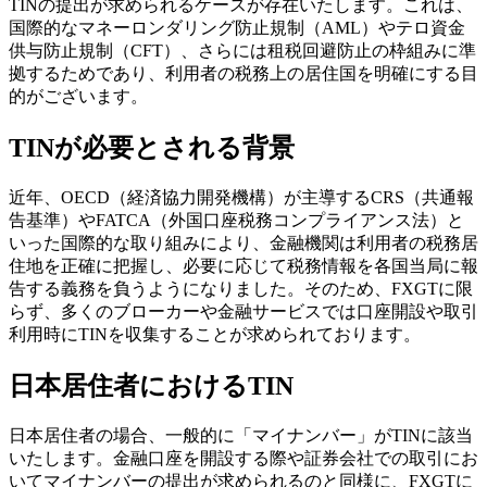
TINの提出が求められるケースが存在いたします。これは、
国際的なマネーロンダリング防止規制（AML）やテロ資金
供与防止規制（CFT）、さらには租税回避防止の枠組みに準
拠するためであり、利用者の税務上の居住国を明確にする目
的がございます。
TINが必要とされる背景
近年、OECD（経済協力開発機構）が主導するCRS（共通報
告基準）やFATCA（外国口座税務コンプライアンス法）と
いった国際的な取り組みにより、金融機関は利用者の税務居
住地を正確に把握し、必要に応じて税務情報を各国当局に報
告する義務を負うようになりました。そのため、FXGTに限
らず、多くのブローカーや金融サービスでは口座開設や取引
利用時にTINを収集することが求められております。
日本居住者におけるTIN
日本居住者の場合、一般的に「マイナンバー」がTINに該当
いたします。金融口座を開設する際や証券会社での取引にお
いてマイナンバーの提出が求められるのと同様に、FXGTに