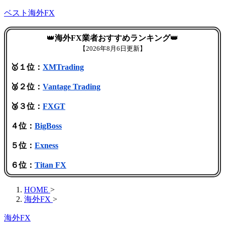
ベスト海外FX
👑
海外FX業者おすすめランキング
👑
【
2026年8月6日更新】
🥇１位：
XMTrading
🥈２位：
Vantage Trading
🥉３位：
FXGT
４位：
BigBoss
５位：
Exness
６位：
Titan FX
HOME
>
海外FX
>
海外FX