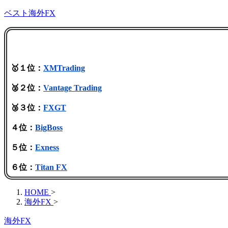
ベスト海外FX
🥇１位：
XMTrading
🥈２位：
Vantage Trading
🥉３位：
FXGT
４位：
BigBoss
５位：
Exness
６位：
Titan FX
HOME
>
海外FX
>
海外FX