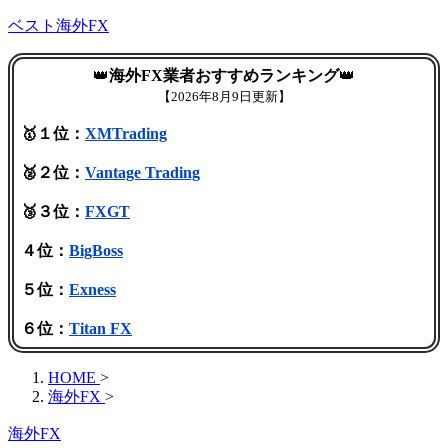
ベスト海外FX
👑
海外FX業者おすすめランキング
👑
【
2026年8月9日更新】
🥇１位：
XMTrading
🥈２位：
Vantage Trading
🥉３位：
FXGT
４位：
BigBoss
５位：
Exness
６位：
Titan FX
HOME
>
海外FX
>
海外FX