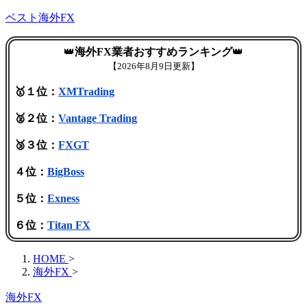
ベスト海外FX
👑
海外FX業者おすすめランキング
👑
【
2026年8月9日更新】
🥇１位：
XMTrading
🥈２位：
Vantage Trading
🥉３位：
FXGT
４位：
BigBoss
５位：
Exness
６位：
Titan FX
HOME
>
海外FX
>
海外FX