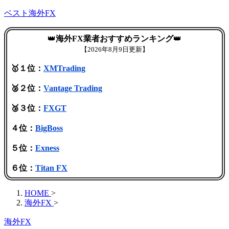
ベスト海外FX
👑
海外FX業者おすすめランキング
👑
【
2026年8月9日更新】
🥇１位：
XMTrading
🥈２位：
Vantage Trading
🥉３位：
FXGT
４位：
BigBoss
５位：
Exness
６位：
Titan FX
HOME
>
海外FX
>
海外FX