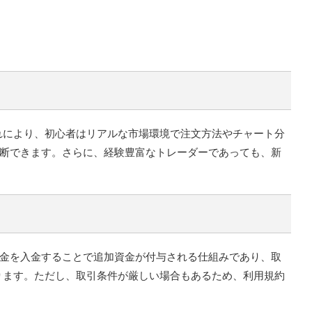
れにより、初心者はリアルな市場環境で注文方法やチャート分
判断できます。さらに、経験豊富なトレーダーであっても、新
資金を入金することで追加資金が付与される仕組みであり、取
ります。ただし、取引条件が厳しい場合もあるため、利用規約