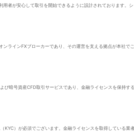
ジは、利用者が安心して取引を開始できるように設計されております。
的なオンラインFXブローカーであり、その運営を支える拠点が本社
FXおよび暗号資産CFD取引サービスであり、金融ライセンスを保持
確認（KYC）が必須でございます。金融ライセンスを取得している