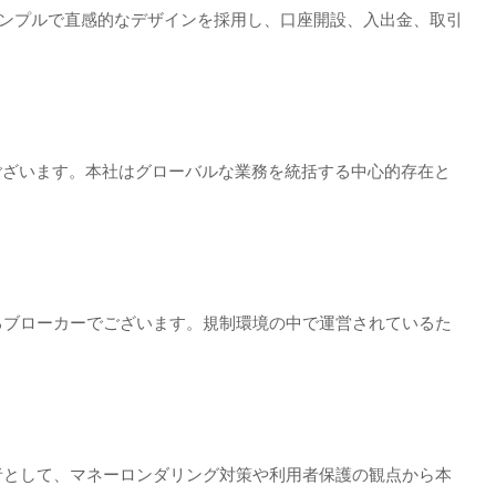
シンプルで直感的なデザインを採用し、口座開設、入出金、取引
でございます。本社はグローバルな業務を統括する中心的存在と
するブローカーでございます。規制環境の中で運営されているた
業者として、マネーロンダリング対策や利用者保護の観点から本