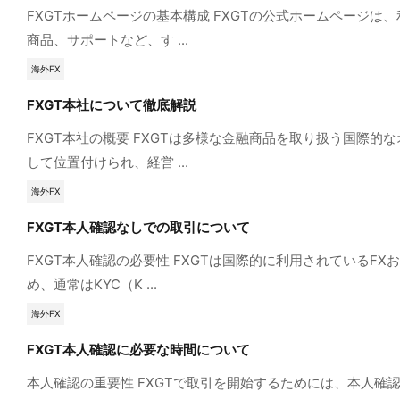
FXGTホームページの基本構成 FXGTの公式ホームペー
商品、サポートなど、す ...
海外FX
FXGT本社について徹底解説
FXGT本社の概要 FXGTは多様な金融商品を取り扱う国際
して位置付けられ、経営 ...
海外FX
FXGT本人確認なしでの取引について
FXGT本人確認の必要性 FXGTは国際的に利用されている
め、通常はKYC（K ...
海外FX
FXGT本人確認に必要な時間について
本人確認の重要性 FXGTで取引を開始するためには、本人