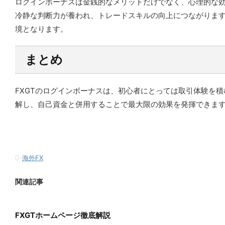
ログインボーナスは金銭的なメリットだけでなく、心理的な
冷静な判断力が養われ、トレードスキルの向上につながりま
境となります。
まとめ
FXGTのログインボーナスは、初心者にとっては取引体験を
解し、自己資金と併用することで最大限の効果を発揮できます
-
海外FX
関連記事
FXGTホームページ徹底解説