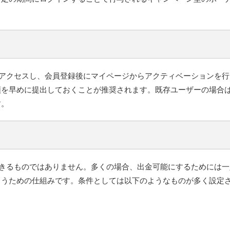
にアクセスし、会員登録後にマイページからアクティベーションを行
類を早めに提出しておくことが推奨されます。既存ユーザーの場合
す。
できるものではありません。多くの場合、出金可能にするためには
らうための仕組みです。条件としては以下のようなものが多く設定