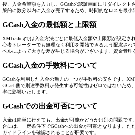
後、入金希望額を入力し、GCashの認証画面にリダイレクト
般的に数分以内に入金が完了するため、時間的なロスを最小
GCash入金の最低額と上限額
XMTradingでは入金方法ごとに最低入金額や上限額が設
心者トレーダーでも無理なく利用を開始できるよう配慮されてお
ベルによって大きな差が生じる場合がございます。資金管理
GCash入金の手数料について
GCashを利用した入金の魅力の一つが手数料の安さです。X
GCash側で別途手数料が発生する可能性はゼロではないた
率に影響いたします。
GCashでの出金可否について
入金は簡単に行えても、出金が可能かどうかは別の問題です。X
合には、一定条件下でGCashへの出金が可能となります。た
ガイドラインを確認されることが肝要です。