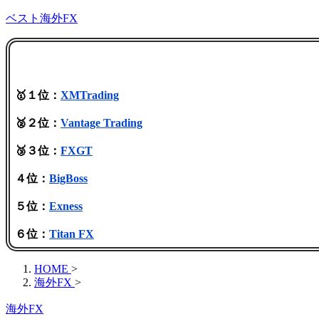
ベスト海外FX
🥇１位：
XMTrading
🥈２位：
Vantage Trading
🥉３位：
FXGT
４位：
BigBoss
５位：
Exness
６位：
Titan FX
HOME
>
海外FX
>
海外FX