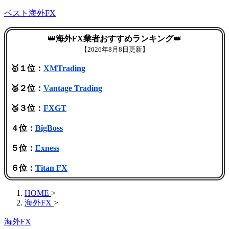
ベスト海外FX
👑
海外FX業者おすすめランキング
👑
【
2026年8月8日更新】
🥇１位：
XMTrading
🥈２位：
Vantage Trading
🥉３位：
FXGT
４位：
BigBoss
５位：
Exness
６位：
Titan FX
HOME
>
海外FX
>
海外FX