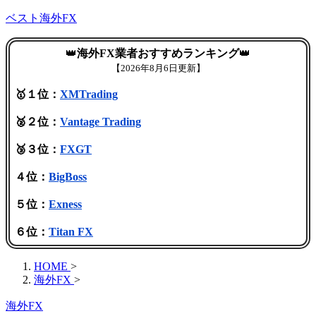
ベスト海外FX
👑
海外FX業者おすすめランキング
👑
【
2026年8月6日更新】
🥇１位：
XMTrading
🥈２位：
Vantage Trading
🥉３位：
FXGT
４位：
BigBoss
５位：
Exness
６位：
Titan FX
HOME
>
海外FX
>
海外FX