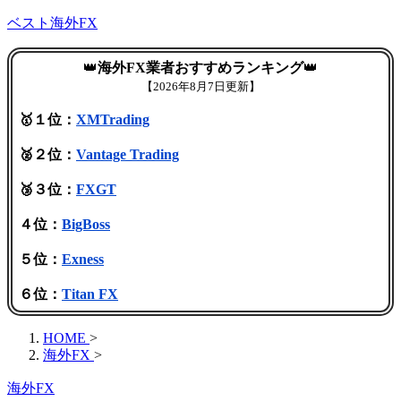
ベスト海外FX
👑
海外FX業者おすすめランキング
👑
【
2026年8月7日更新】
🥇１位：
XMTrading
🥈２位：
Vantage Trading
🥉３位：
FXGT
４位：
BigBoss
５位：
Exness
６位：
Titan FX
HOME
>
海外FX
>
海外FX