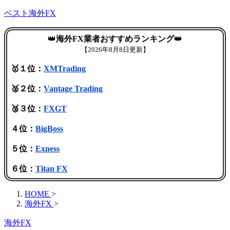
ベスト海外FX
👑
海外FX業者おすすめランキング
👑
【
2026年8月8日更新】
🥇１位：
XMTrading
🥈２位：
Vantage Trading
🥉３位：
FXGT
４位：
BigBoss
５位：
Exness
６位：
Titan FX
HOME
>
海外FX
>
海外FX