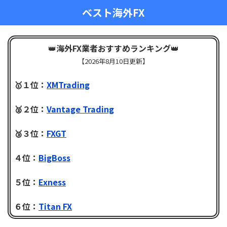
ベスト海外FX
👑
海外FX業者おすすめランキング
👑
【
2026年8月10日更新】
🥇１位：
XMTrading
🥈２位：
Vantage Trading
🥉３位：
FXGT
４位：
BigBoss
５位：
Exness
６位：
Titan FX