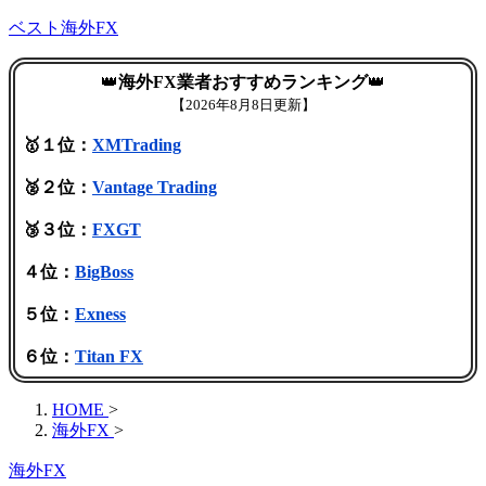
ベスト海外FX
👑
海外FX業者おすすめランキング
👑
【
2026年8月8日更新】
🥇１位：
XMTrading
🥈２位：
Vantage Trading
🥉３位：
FXGT
４位：
BigBoss
５位：
Exness
６位：
Titan FX
HOME
>
海外FX
>
海外FX