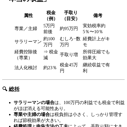
税金
手取り
属性
備考
（例）
（目安）
5万円
実効税率約
専業／主婦
約95万円
前後
5％〜10％
約100
むしろ−数
経費計上がキ
サラリーマン
万円
万円
モ
経費控除後
⇒ 税金
所得圧縮でも
手取り増
（専業）
減
効果大
税金45万
継続収益で有
法人化検討
約23％
円
利
🔍 総括
サラリーマンの場合
は、100万円の利益でも税金で利益
がほぼ消える可能性あり。
専業や主婦の場合
は税負担は小さく、しっかり管理す
れば節税効果が大きい。
経費処理
と
申告方法の工夫
によって、手取り額に大き