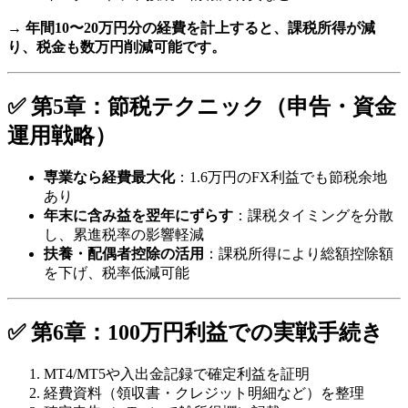
→
年間10〜20万円分の経費を計上すると、課税所得が減
り、税金も数万円削減可能です。
✅ 第5章：節税テクニック（申告・資金
運用戦略）
専業なら経費最大化
：1.6万円のFX利益でも節税余地
あり
年末に含み益を翌年にずらす
：課税タイミングを分散
し、累進税率の影響軽減
扶養・配偶者控除の活用
：課税所得により総額控除額
を下げ、税率低減可能
✅ 第6章：100万円利益での実戦手続き
MT4/MT5や入出金記録で確定利益を証明
経費資料（領収書・クレジット明細など）を整理