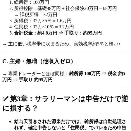
総所得：100万円
所得控除：基礎48万円＋社会保険20万円＝68万円
→ 課税所得：32万円
所得税：32万×5％＝1.6万円
住民税：32万×10％＝3.2万円
合計税金：約4.8万円 ⇒ 手取り：約95万円
→ 主に低い税率帯に収まるため、実効税率約5％と軽い♪
C. 主婦・無職（他収入ゼロ）
→ 専業トレーダーとほぼ同様：
雑所得 100万円 ⇒ 税金 約5
万円 ⇒ 手取り 約95万円
✅ 第3章：サラリーマンは申告だけで逆
に損する？
給与天引きされた源泉だけでは、雑所得は自動処理さ
れず、確定申告しないと「住民税」でバレるため申告