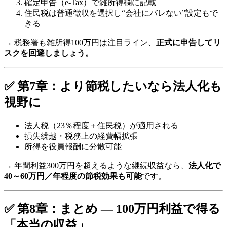
確定申告（e-Tax）で雑所得欄に記載
住民税は普通徴収を選択し“会社にバレない”設定もで
きる
→ 税務署も雑所得100万円は注目ライン、
正式に申告してリ
スクを回避しましょう。
✅ 第7章：より節税したいなら法人化も
視野に
法人税（23％程度＋住民税）が適用される
損失繰越・税務上の経費幅拡張
所得を役員報酬に分散可能
→ 年間利益300万円を超えるような継続収益なら、
法人化で
40～60万円／年程度の節税効果も可能
です。
✅ 第8章：まとめ — 100万円利益で得る
「本当の収益」