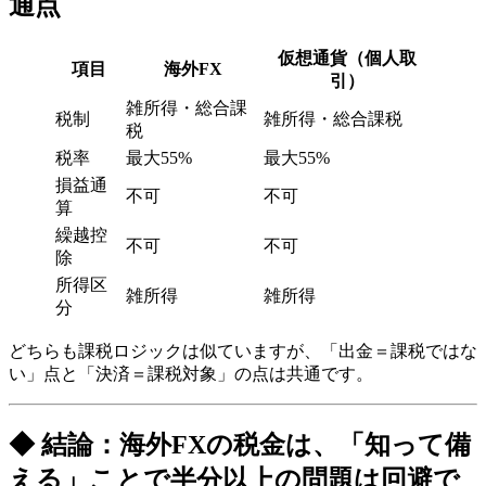
通点
仮想通貨（個人取
項目
海外FX
引）
雑所得・総合課
税制
雑所得・総合課税
税
税率
最大55%
最大55%
損益通
不可
不可
算
繰越控
不可
不可
除
所得区
雑所得
雑所得
分
どちらも課税ロジックは似ていますが、「出金＝課税ではな
い」点と「決済＝課税対象」の点は共通です。
◆ 結論：海外FXの税金は、「知って備
える」ことで半分以上の問題は回避で