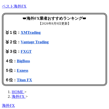
ベスト海外FX
👑
海外FX業者おすすめランキング
👑
【
2026年8月9日更新】
🥇１位：
XMTrading
🥈２位：
Vantage Trading
🥉３位：
FXGT
４位：
BigBoss
５位：
Exness
６位：
Titan FX
HOME
>
海外FX
>
海外FX