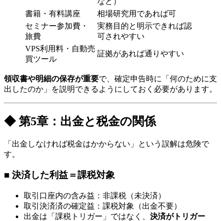
など）
書籍・有料講座
相場研究用であれば可
セミナー参加費・
実務目的と明示できれば認
旅費
可されやすい
VPS利用料・自動売
証拠があれば通りやすい
買ツール
領収書や明細の保存が重要
で、確定申告時に「何のために支
出したのか」を説明できるようにしておく必要があります。
◆ 第5章：出金と税金の関係
「出金しなければ税金はかからない」という誤解は危険で
す。
■ 決済した利益＝課税対象
取引口座内の含み益：非課税（未決済）
取引決済済の確定益：課税対象（出金不要）
出金は「課税トリガー」ではなく、
決済がトリガー