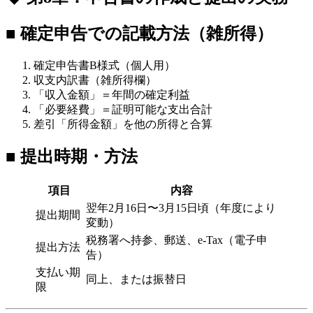
■ 確定申告での記載方法（雑所得）
確定申告書B様式（個人用）
収支内訳書（雑所得欄）
「収入金額」＝年間の確定利益
「必要経費」＝証明可能な支出合計
差引「所得金額」を他の所得と合算
■ 提出時期・方法
項目
内容
翌年2月16日〜3月15日頃（年度により
提出期間
変動）
税務署へ持参、郵送、e-Tax（電子申
提出方法
告）
支払い期
同上、または振替日
限