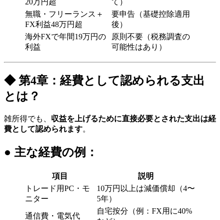
20万円超
て）
無職・フリーランス＋
要申告（基礎控除適用
FX利益48万円超
後）
海外FXで年間19万円の
原則不要（税務調査の
利益
可能性はあり）
◆ 第4章：経費として認められる支出
とは？
雑所得でも、
収益を上げるために直接必要とされた支出は経
費として認められます
。
● 主な経費の例：
項目
説明
トレード用PC・モ
10万円以上は減価償却（4〜
ニター
5年）
自宅按分（例：FX用に40%
通信費・電気代