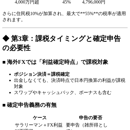
4,000万円超
45%
4,796,000円
さらに住民税10%が加算され、最大で**55%**の税率が適用
されます。
◆ 第3章：課税タイミングと確定申告
の必要性
■ 海外FXでは「利益確定時点」で課税対象
ポジション決済＝課税確定
出金しなくても、決済時点で日本円換算の利益が課税
対象
スワップやキャッシュバック、ボーナスも含む
■ 確定申告義務の有無
ケース
申告の要否
サラリーマン＋FX利益
要申告（雑所得とし