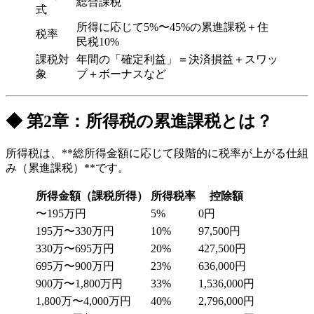
総合課税
式
所得に応じて5%〜45%の累進課税＋住
税率
民税10%
課税対
年間の「確定利益」＝決済損益＋スワッ
象
プ＋ボーナスなど
◆ 第2章：所得税の累進課税とは？
所得税は、**総所得金額に応じて段階的に税率が上がる仕組
み（累進課税）**です。
所得金額（課税所得）
所得税率
控除額
〜195万円
5%
0円
195万〜330万円
10%
97,500円
330万〜695万円
20%
427,500円
695万〜900万円
23%
636,000円
900万〜1,800万円
33%
1,536,000円
1,800万〜4,000万円
40%
2,796,000円