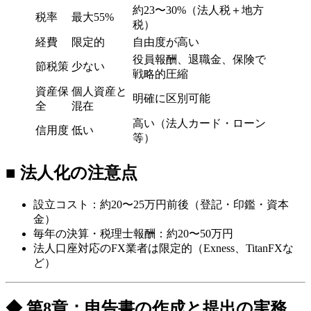
約23〜30%（法人税＋地方
税率
最大55%
税）
経費
限定的
自由度が高い
役員報酬、退職金、保険で
節税策
少ない
戦略的圧縮
資産保
個人資産と
明確に区別可能
全
混在
高い（法人カード・ローン
信用度
低い
等）
■ 法人化の注意点
設立コスト：約20〜25万円前後（登記・印鑑・資本
金）
毎年の決算・税理士報酬：約20〜50万円
法人口座対応のFX業者は限定的（Exness、TitanFXな
ど）
◆ 第8章：申告書の作成と提出の実務