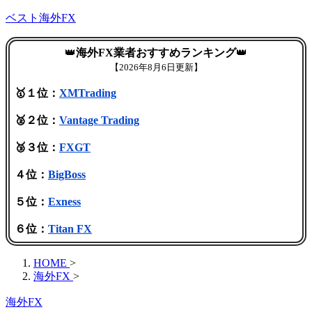
ベスト海外FX
👑
海外FX業者おすすめランキング
👑
【
2026年8月6日更新】
🥇１位：
XMTrading
🥈２位：
Vantage Trading
🥉３位：
FXGT
４位：
BigBoss
５位：
Exness
６位：
Titan FX
HOME
>
海外FX
>
海外FX