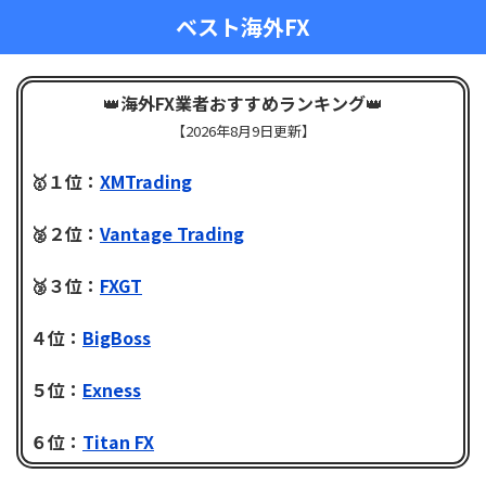
ベスト海外FX
👑
海外FX業者おすすめランキング
👑
【
2026年8月9日更新】
🥇１位：
XMTrading
🥈２位：
Vantage Trading
🥉３位：
FXGT
４位：
BigBoss
５位：
Exness
６位：
Titan FX