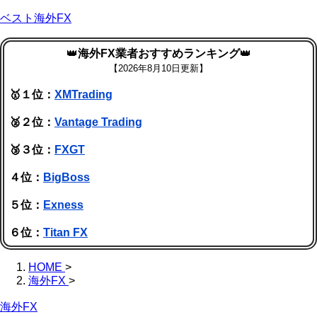
ベスト海外FX
👑
海外FX業者おすすめランキング
👑
【
2026年8月10日更新】
🥇１位：
XMTrading
🥈２位：
Vantage Trading
🥉３位：
FXGT
４位：
BigBoss
５位：
Exness
６位：
Titan FX
HOME
>
海外FX
>
海外FX