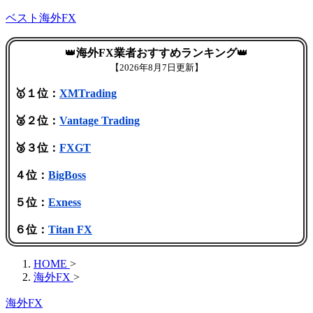
ベスト海外FX
👑
海外FX業者おすすめランキング
👑
【
2026年8月7日更新】
🥇１位：
XMTrading
🥈２位：
Vantage Trading
🥉３位：
FXGT
４位：
BigBoss
５位：
Exness
６位：
Titan FX
HOME
>
海外FX
>
海外FX