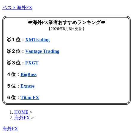
ベスト海外FX
👑
海外FX業者おすすめランキング
👑
【
2026年8月8日更新】
🥇１位：
XMTrading
🥈２位：
Vantage Trading
🥉３位：
FXGT
４位：
BigBoss
５位：
Exness
６位：
Titan FX
HOME
>
海外FX
>
海外FX