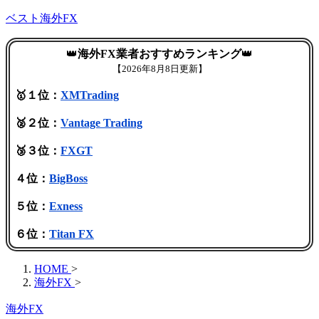
ベスト海外FX
👑
海外FX業者おすすめランキング
👑
【
2026年8月8日更新】
🥇１位：
XMTrading
🥈２位：
Vantage Trading
🥉３位：
FXGT
４位：
BigBoss
５位：
Exness
６位：
Titan FX
HOME
>
海外FX
>
海外FX