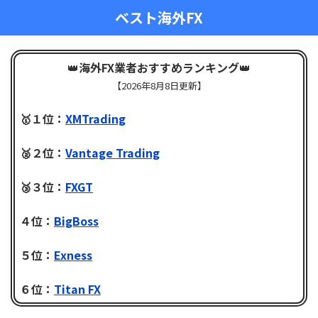
ベスト海外FX
👑
海外FX業者おすすめランキング
👑
【
2026年8月8日更新】
🥇１位：
XMTrading
🥈２位：
Vantage Trading
🥉３位：
FXGT
４位：
BigBoss
５位：
Exness
６位：
Titan FX