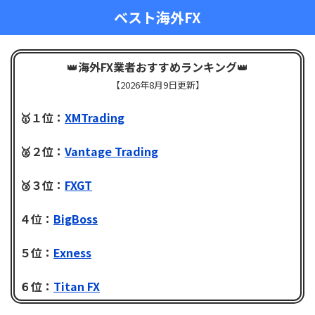
ベスト海外FX
👑
海外FX業者おすすめランキング
👑
【
2026年8月9日更新】
🥇１位：
XMTrading
🥈２位：
Vantage Trading
🥉３位：
FXGT
４位：
BigBoss
５位：
Exness
６位：
Titan FX