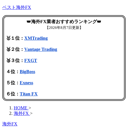
ベスト海外FX
👑
海外FX業者おすすめランキング
👑
【
2026年8月7日更新】
🥇１位：
XMTrading
🥈２位：
Vantage Trading
🥉３位：
FXGT
４位：
BigBoss
５位：
Exness
６位：
Titan FX
HOME
>
海外FX
>
海外FX