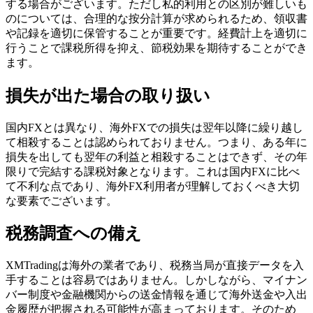
する場合がございます。ただし私的利用との区別が難しいも
のについては、合理的な按分計算が求められるため、領収書
や記録を適切に保管することが重要です。経費計上を適切に
行うことで課税所得を抑え、節税効果を期待することができ
ます。
損失が出た場合の取り扱い
国内FXとは異なり、海外FXでの損失は翌年以降に繰り越し
て相殺することは認められておりません。つまり、ある年に
損失を出しても翌年の利益と相殺することはできず、その年
限りで完結する課税対象となります。これは国内FXに比べ
て不利な点であり、海外FX利用者が理解しておくべき大切
な要素でございます。
税務調査への備え
XMTradingは海外の業者であり、税務当局が直接データを入
手することは容易ではありません。しかしながら、マイナン
バー制度や金融機関からの送金情報を通じて海外送金や入出
金履歴が把握される可能性が高まっております。そのため