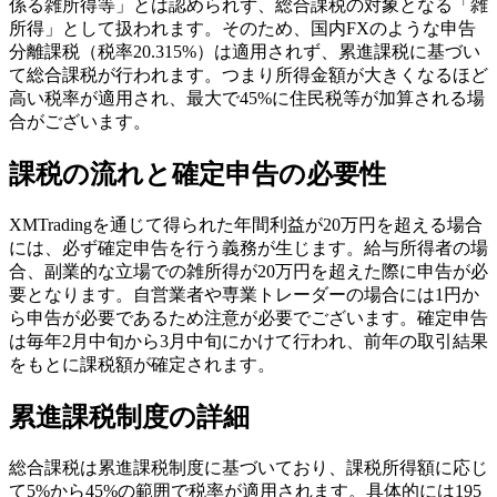
係る雑所得等」とは認められず、総合課税の対象となる「雑
所得」として扱われます。そのため、国内FXのような申告
分離課税（税率20.315%）は適用されず、累進課税に基づい
て総合課税が行われます。つまり所得金額が大きくなるほど
高い税率が適用され、最大で45%に住民税等が加算される場
合がございます。
課税の流れと確定申告の必要性
XMTradingを通じて得られた年間利益が20万円を超える場合
には、必ず確定申告を行う義務が生じます。給与所得者の場
合、副業的な立場での雑所得が20万円を超えた際に申告が必
要となります。自営業者や専業トレーダーの場合には1円か
ら申告が必要であるため注意が必要でございます。確定申告
は毎年2月中旬から3月中旬にかけて行われ、前年の取引結果
をもとに課税額が確定されます。
累進課税制度の詳細
総合課税は累進課税制度に基づいており、課税所得額に応じ
て5%から45%の範囲で税率が適用されます。具体的には195