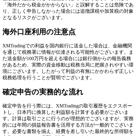
「海外だから税金がかからない」と誤解することは危険であ
り、正しく申告しなかった場合には追徴課税や加算税の対象
となるリスクがございます。
海外口座利用の注意点
XMTradingでの利益を国内銀行に送金した場合は、金融機関
を通じて税務署に情報が伝達される可能性がございます。ま
た送金額が100万円を超える場合には銀行側からの報告義務
があるため、実際の資金移動は税務当局に把握されやすい環
境にございます。したがって利益の有無にかかわらず正しい
税務処理を行うことが賢明でございます。
確定申告の実務的な流れ
確定申告を行う際には、XMTradingの取引履歴をエクスポー
トし、日本円に換算した利益額を計算する必要がございま
す。計算は取引ごとに行うのが理想的でございますが、実務
的には年間の損益報告書を活用する方法が一般的でございま
す。必要な書類を揃え、経費を差し引いた最終的な所得額を