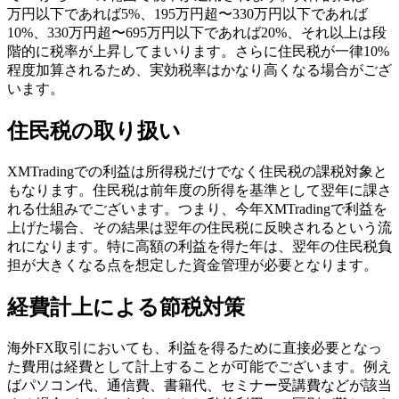
万円以下であれば5%、195万円超〜330万円以下であれば
10%、330万円超〜695万円以下であれば20%、それ以上は段
階的に税率が上昇してまいります。さらに住民税が一律10%
程度加算されるため、実効税率はかなり高くなる場合がござ
います。
住民税の取り扱い
XMTradingでの利益は所得税だけでなく住民税の課税対象と
もなります。住民税は前年度の所得を基準として翌年に課さ
れる仕組みでございます。つまり、今年XMTradingで利益を
上げた場合、その結果は翌年の住民税に反映されるという流
れになります。特に高額の利益を得た年は、翌年の住民税負
担が大きくなる点を想定した資金管理が必要となります。
経費計上による節税対策
海外FX取引においても、利益を得るために直接必要となっ
た費用は経費として計上することが可能でございます。例え
ばパソコン代、通信費、書籍代、セミナー受講費などが該当