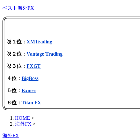
ベスト海外FX
🥇１位：
XMTrading
🥈２位：
Vantage Trading
🥉３位：
FXGT
４位：
BigBoss
５位：
Exness
６位：
Titan FX
HOME
>
海外FX
>
海外FX