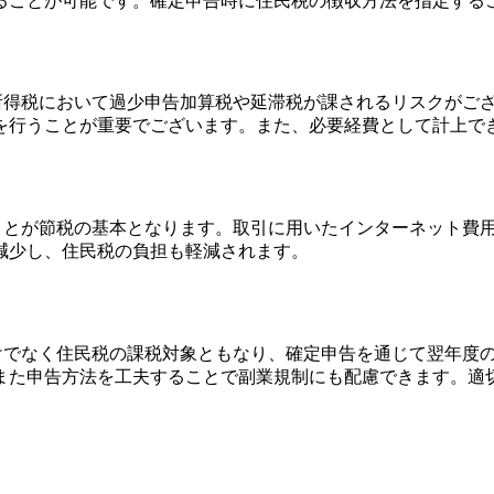
ることが可能です。確定申告時に住民税の徴収方法を指定する
税や所得税において過少申告加算税や延滞税が課されるリスクが
を行うことが重要でございます。また、必要経費として計上で
上することが節税の基本となります。取引に用いたインターネット
減少し、住民税の負担も軽減されます。
得税だけでなく住民税の課税対象ともなり、確定申告を通じて翌年
た申告方法を工夫することで副業規制にも配慮できます。適切な知