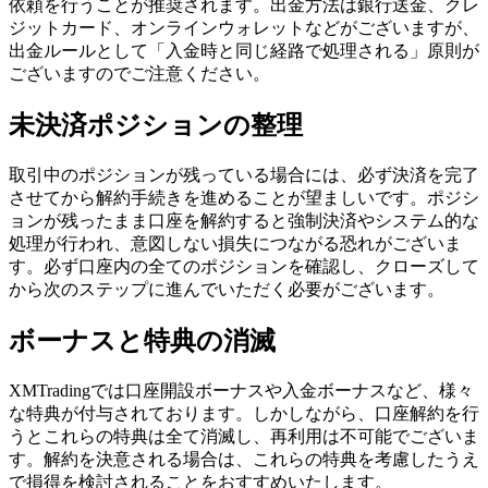
依頼を行うことが推奨されます。出金方法は銀行送金、クレ
ジットカード、オンラインウォレットなどがございますが、
出金ルールとして「入金時と同じ経路で処理される」原則が
ございますのでご注意ください。
未決済ポジションの整理
取引中のポジションが残っている場合には、必ず決済を完了
させてから解約手続きを進めることが望ましいです。ポジシ
ョンが残ったまま口座を解約すると強制決済やシステム的な
処理が行われ、意図しない損失につながる恐れがございま
す。必ず口座内の全てのポジションを確認し、クローズして
から次のステップに進んでいただく必要がございます。
ボーナスと特典の消滅
XMTradingでは口座開設ボーナスや入金ボーナスなど、様々
な特典が付与されております。しかしながら、口座解約を行
うとこれらの特典は全て消滅し、再利用は不可能でございま
す。解約を決意される場合は、これらの特典を考慮したうえ
で損得を検討されることをおすすめいたします。