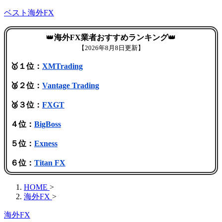
ベスト海外FX
👑
海外FX業者おすすめランキング
👑
【
2026年8月8日更新】
🥇１位：
XMTrading
🥈２位：
Vantage Trading
🥉３位：
FXGT
４位：
BigBoss
５位：
Exness
６位：
Titan FX
HOME
>
海外FX
>
海外FX