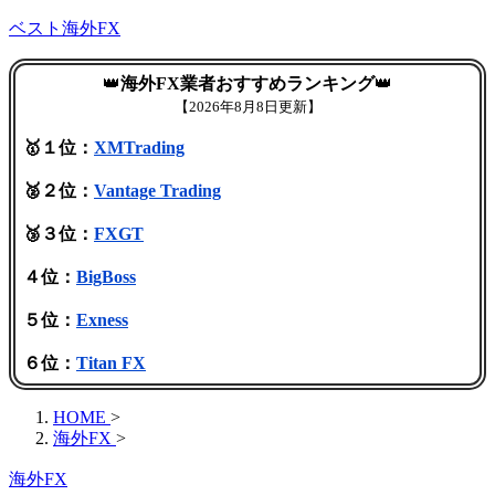
ベスト海外FX
👑
海外FX業者おすすめランキング
👑
【
2026年8月8日更新】
🥇１位：
XMTrading
🥈２位：
Vantage Trading
🥉３位：
FXGT
４位：
BigBoss
５位：
Exness
６位：
Titan FX
HOME
>
海外FX
>
海外FX