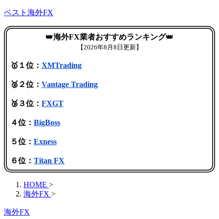
ベスト海外FX
👑
海外FX業者おすすめランキング
👑
【
2026年8月8日更新】
🥇１位：
XMTrading
🥈２位：
Vantage Trading
🥉３位：
FXGT
４位：
BigBoss
５位：
Exness
６位：
Titan FX
HOME
>
海外FX
>
海外FX