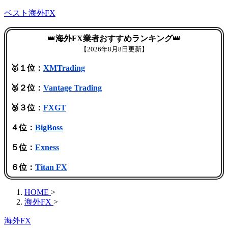
ベスト海外FX
👑
海外FX業者おすすめランキング
👑
【
2026年8月8日更新】
🥇１位：
XMTrading
🥈２位：
Vantage Trading
🥉３位：
FXGT
４位：
BigBoss
５位：
Exness
６位：
Titan FX
HOME
>
海外FX
>
海外FX