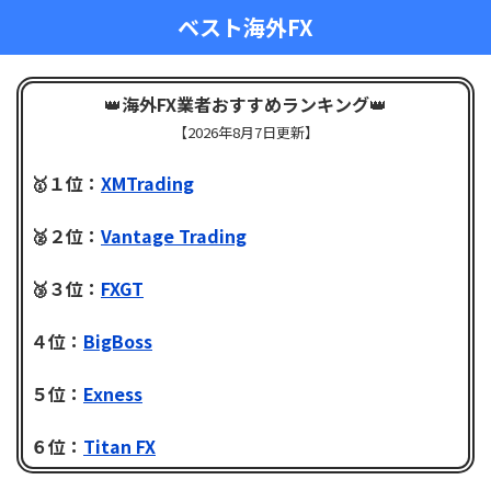
ベスト海外FX
👑
海外FX業者おすすめランキング
👑
【
2026年8月7日更新】
🥇１位：
XMTrading
🥈２位：
Vantage Trading
🥉３位：
FXGT
４位：
BigBoss
５位：
Exness
６位：
Titan FX