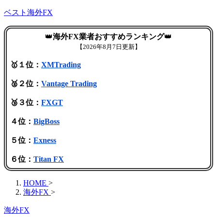
ベスト海外FX
👑
海外FX業者おすすめランキング
👑
【
2026年8月7日更新】
🥇１位：
XMTrading
🥈２位：
Vantage Trading
🥉３位：
FXGT
４位：
BigBoss
５位：
Exness
６位：
Titan FX
HOME
>
海外FX
>
海外FX