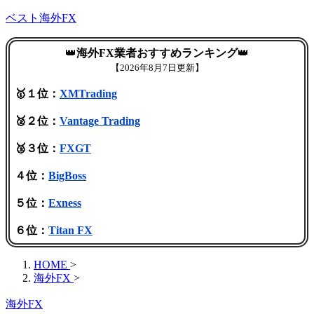
ベスト海外FX
👑
海外FX業者おすすめランキング
👑
【
2026年8月7日更新】
🥇１位：
XMTrading
🥈２位：
Vantage Trading
🥉３位：
FXGT
４位：
BigBoss
５位：
Exness
６位：
Titan FX
HOME
>
海外FX
>
海外FX