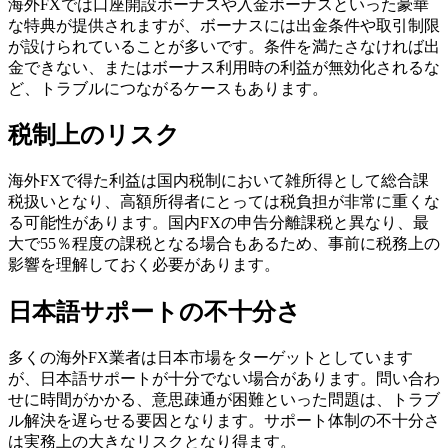
海外FXでは口座開設ボーナスや入金ボーナスといった豪華
な特典が提供されますが、ボーナスには出金条件や取引制限
が設けられていることが多いです。条件を満たさなければ出
金できない、またはボーナス利用時の利益が無効化されるな
ど、トラブルにつながるケースもあります。
税制上のリスク
海外FXで得た利益は国内税制において雑所得として総合課
税扱いとなり、高額所得者にとっては税負担が非常に重くな
る可能性があります。国内FXの申告分離課税と異なり、最
大で55％程度の課税となる場合もあるため、事前に税務上の
影響を理解しておく必要があります。
日本語サポートの不十分さ
多くの海外FX業者は日本市場をターゲットとしています
が、日本語サポートが十分でない場合があります。問い合わ
せに時間がかかる、意思疎通が困難といった問題は、トラブ
ル解決を遅らせる要因となります。サポート体制の不十分さ
は実務上の大きなリスクとなり得ます。