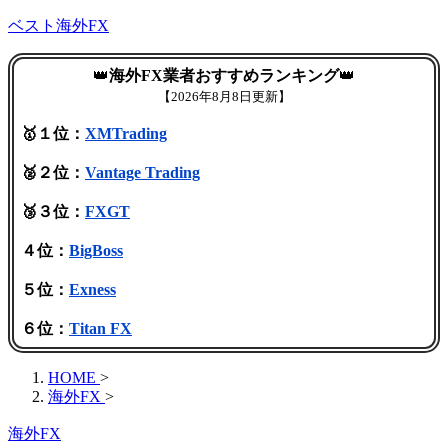
ベスト海外FX
👑
海外FX業者おすすめランキング
👑
【
2026年8月8日更新】
🥇１位：
XMTrading
🥈２位：
Vantage Trading
🥉３位：
FXGT
４位：
BigBoss
５位：
Exness
６位：
Titan FX
HOME
>
海外FX
>
海外FX