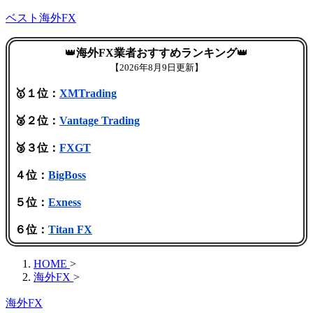
ベスト海外FX
👑
海外FX業者おすすめランキング
👑
【
2026年8月9日更新】
🥇１位：
XMTrading
🥈２位：
Vantage Trading
🥉３位：
FXGT
４位：
BigBoss
５位：
Exness
６位：
Titan FX
HOME
>
海外FX
>
海外FX