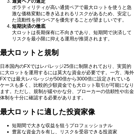
通貨ペアの選定
ボラティリティが高い通貨ペアで最大ロットを使うと急
激な価格変動に巻き込まれるリスクがあるため、安定し
た流動性を持つペアを優先することが望ましいです。
短期決済の徹底
大ロットは長期保有に不向きであり、短期間で決済して
リスクを最小限に抑える運用が推奨されます。
最大ロットと規制
日本国内のFXではレバレッジ25倍に制限されており、実質的
に大ロットを運用するには莫大な資金が必要です。一方、海外
FXでは最大レバレッジが500倍から3000倍に設定されている
ケースも多く、比較的少額資金でも大ロット取引が可能になり
ます。ただし、規制が緩やかな分、ブローカーの信頼性や出金
体制を十分に確認する必要があります。
最大ロットに適した投資家像
短期間で大きな収益を狙うプロフェッショナル
豊富な資金力を有し、リスクを受容できる投資家