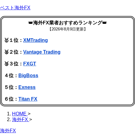
ベスト海外FX
👑
海外FX業者おすすめランキング
👑
【
2026年8月9日更新】
🥇１位：
XMTrading
🥈２位：
Vantage Trading
🥉３位：
FXGT
４位：
BigBoss
５位：
Exness
６位：
Titan FX
HOME
>
海外FX
>
海外FX