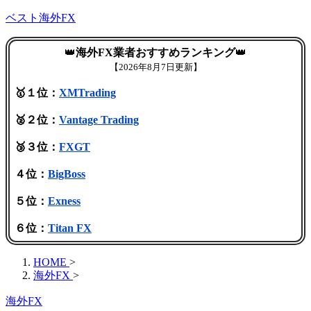
ベスト海外FX
👑
海外FX業者おすすめランキング
👑
【
2026年8月7日更新】
🥇１位：
XMTrading
🥈２位：
Vantage Trading
🥉３位：
FXGT
４位：
BigBoss
５位：
Exness
６位：
Titan FX
HOME
>
海外FX
>
海外FX