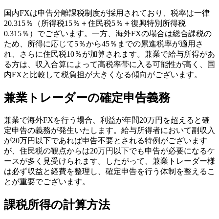
国内FXは申告分離課税制度が採用されており、税率は一律
20.315％（所得税15％＋住民税5％＋復興特別所得税
0.315％）でございます。一方、海外FXの場合は総合課税の
ため、所得に応じて5％から45％までの累進税率が適用さ
れ、さらに住民税10％が加算されます。兼業で給与所得があ
る方は、収入合算によって高税率帯に入る可能性が高く、国
内FXと比較して税負担が大きくなる傾向がございます。
兼業トレーダーの確定申告義務
兼業で海外FXを行う場合、利益が年間20万円を超えると確
定申告の義務が発生いたします。給与所得者において副収入
が20万円以下であれば申告不要とされる特例がございます
が、住民税の観点からは20万円以下でも申告が必要になるケ
ースが多く見受けられます。したがって、兼業トレーダー様
は必ず収益と経費を整理し、確定申告を行う体制を整えるこ
とが重要でございます。
課税所得の計算方法