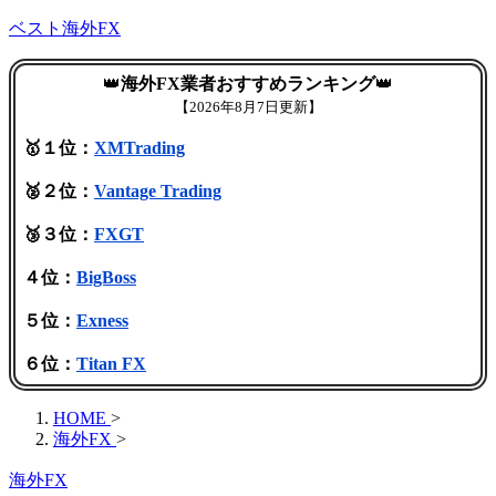
ベスト海外FX
👑
海外FX業者おすすめランキング
👑
【
2026年8月7日更新】
🥇１位：
XMTrading
🥈２位：
Vantage Trading
🥉３位：
FXGT
４位：
BigBoss
５位：
Exness
６位：
Titan FX
HOME
>
海外FX
>
海外FX